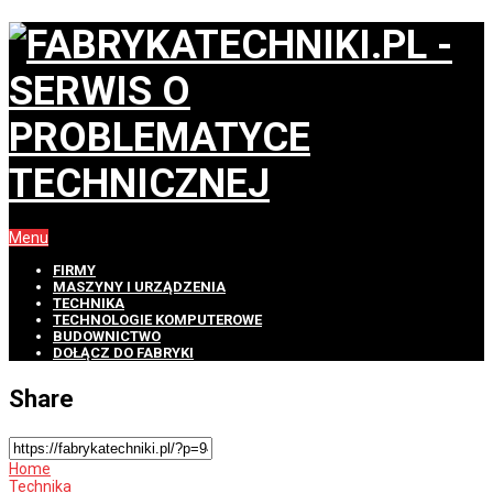
Menu
FIRMY
MASZYNY I URZĄDZENIA
TECHNIKA
TECHNOLOGIE KOMPUTEROWE
BUDOWNICTWO
DOŁĄCZ DO FABRYKI
Share
Home
Technika