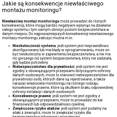
Jakie są konsekwencje niewłaściwego
montażu monitoringu?
Niewłaściwy montaż monitoringu
może prowadzić do różnych
konsekwencji, które mogą bardzo negatywni wpłynąć na działanie
całego systemu i tym samym obniżyć poziom bezpieczeństwa w
danym miejscu. Do najpoważniejszych konsekwencji niewłaściwego
montażu monitoringu zaliczyć można m.in.:
Nieskuteczność systemu
: jeśli system jest nieprawidłowo
skonfigurowany lub ma błędy w oprogramowaniu, może on
być nieskuteczny w zapewnieniu bezpieczeństwa, a nie ma
nic gorszego niż system bezpieczeństwa, który nie zadziała,
gdy będzie potrzebny.
Niebezpieczeństwo dla prywatności
: jeśli system nie jest
zgodny z obowiązującymi przepisami dotyczącymi ochrony
danych osobowych, może to stanowić niebezpieczeństwo dla
prywatności osób, których dane są rejestrowane, a także
narażać właściciela monitoringu na różnego rodzaju
konsekwencje prawne, które są skutkiem braku odpowiedniej
ochrony instalacji i danych osobowych.
Konsekwencje prawne
: jeśli system nie jest zgodny z
obowiązującymi przepisami, może to prowadzić do kar
finansowych lub odpowiedzialności cywilnej.
Zwiększone ryzyko ataków
: jeśli system jest podatny na
ataki z zewnątrz, może to zwiększać ryzyko dla
bezpieczeństwa informacji i prywatności.