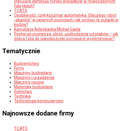
sterujące eliminują ryzyko wypadków w nowoczesnych
fabrykach?
TCATS
Osobliwości, czyli koszmar automatyka. Dlaczego robot
„głupieje” w pewnych pozycjach i jak ominąć te pułapki w
kodzie?
Kancelaria Adwokacka Michał Gajda
Pęcherze powietrza, pleśń, uszkodzenia od ptaków – jak
dobra folia do sianokiszonki pomaga je wyeliminować?
Tematycznie
Budownictwo
Firmy
Maszyny budowlane
Maszyny i urządzenia
Maszyny ręczne
Materiały budowlane
Rolnictwo
Technika
Technologie komputerowe
Najnowsze dodane firmy
TCATS