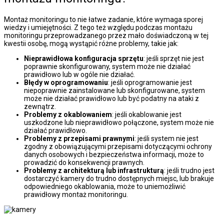
Montaż monitoringu to nie łatwe zadanie, które wymaga sporej
wiedzy i umiejętności. Z tego też względu podczas montażu
monitoringu przeprowadzanego przez mało doświadczoną w tej
kwestii osobę, mogą wystąpić różne problemy, takie jak:
Nieprawidłowa konfiguracja sprzętu
: jeśli sprzęt nie jest
poprawnie skonfigurowany, system może nie działać
prawidłowo lub w ogóle nie działać.
Błędy w oprogramowaniu
: jeśli oprogramowanie jest
niepoprawnie zainstalowane lub skonfigurowane, system
może nie działać prawidłowo lub być podatny na ataki z
zewnątrz.
Problemy z okablowaniem
: jeśli okablowanie jest
uszkodzone lub nieprawidłowo połączone, system może nie
działać prawidłowo.
Problemy z przepisami prawnymi
: jeśli system nie jest
zgodny z obowiązującymi przepisami dotyczącymi ochrony
danych osobowych i bezpieczeństwa informacji, może to
prowadzić do konsekwencji prawnych.
Problemy z architekturą lub infrastrukturą
: jeśli trudno jest
dostarczyć kamery do trudno dostępnych miejsc, lub brakuje
odpowiedniego okablowania, może to uniemożliwić
prawidłowy montaż monitoringu.