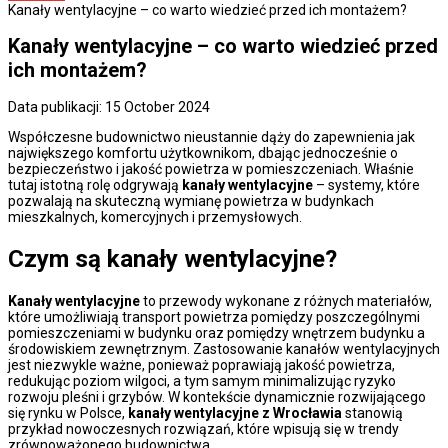
Kanały wentylacyjne – co warto wiedzieć przed ich montażem?
Kanały wentylacyjne – co warto wiedzieć przed
ich montażem?
Data publikacji: 15 October 2024
Współczesne budownictwo nieustannie dąży do zapewnienia jak
największego komfortu użytkownikom, dbając jednocześnie o
bezpieczeństwo i jakość powietrza w pomieszczeniach. Właśnie
tutaj istotną rolę odgrywają
kanały wentylacyjne
– systemy, które
pozwalają na skuteczną wymianę powietrza w budynkach
mieszkalnych, komercyjnych i przemysłowych.
Czym są kanały wentylacyjne?
Kanały wentylacyjne
to przewody wykonane z różnych materiałów,
które umożliwiają transport powietrza pomiędzy poszczególnymi
pomieszczeniami w budynku oraz pomiędzy wnętrzem budynku a
środowiskiem zewnętrznym. Zastosowanie kanałów wentylacyjnych
jest niezwykle ważne, ponieważ poprawiają jakość powietrza,
redukując poziom wilgoci, a tym samym minimalizując ryzyko
rozwoju pleśni i grzybów. W kontekście dynamicznie rozwijającego
się rynku w Polsce,
kanały wentylacyjne z Wrocławia
stanowią
przykład nowoczesnych rozwiązań, które wpisują się w trendy
zrównoważonego budownictwa.