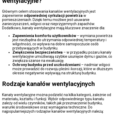
wentylacyjne?
Głównym celem stosowania kanałów wentylacyjnych jest
zapewnienie
odpowiedniej cyrkulacji powietrza
w
pomieszczeniach. Dzięki temu możliwe jest usuwanie
zanieczyszczeń, wilgoci oraz nieprzyjemnych zapachów.
Dodatkowo, kanały wentylacyjne mają kluczowe znaczenie dla:
Zapewnienia komfortu użytkowników
– wymiana powietrza
jest niezbędna do utrzymania odpowiedniej temperatury i
wilgotności, co wpływa na dobre samopoczucie osób
przebywających w budynku.
Zwiększenia bezpieczeństwa
– w przypadku pożaru kanały
wentylacyjne umożliwiają szybkie usunięcie dymu i gazów, co
zwiększa szanse na ewakuację.
Ochrony budynku przed uszkodzeniami
– nadmiar wilgoci
może prowadzić do rozwoju pleśni i korozji, które w dłuższym
okresie negatywnie wpływają na strukturę budynku.
Rodzaje kanałów wentylacyjnych
Kanały wentylacyjne można podzielić na kilka kategorii, zależnie od
materiału, kształtu i funkcji. Wybór odpowiedniego typu kanału
zależy od wielu czynników, takich jak przeznaczenie budynku,
warunki środowiskowe oraz wymagania techniczne. Do
najpopularniejszych rodzajów kanałów wentylacyjnych należą: