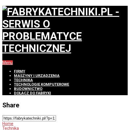
Menu
FIRMY
MASZYNY I URZĄDZENIA
TECHNIKA
TECHNOLOGIE KOMPUTEROWE
BUDOWNICTWO
DOŁĄCZ DO FABRYKI
Share
Home
Technika