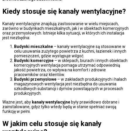
Kiedy stosuje się kanały wentylacyjne?
Kanały wentylacyjne znajdują zastosowanie w wielu miejscach,
zarówno w budynkach mieszkalnych, jak i w obiektach komercyjnych
oraz przemysłowych. Istnieje kilka sytuacji, w których ich instalacja
jest niezbędna:
Budynki mieszkalne
– kanały wentylacyjne są stosowane w
celu usuwania zużytego powietrza z kuchni, łazienek i innych
pomieszczeń, gdzie występuje wilgoć.
Budynki komercyjne
– w sklepach, biurach i innych obiektach
komercyjnych wentylacja pomaga utrzymać odpowiednią
jakość powietrza, co wpływa na komfort i zdrowie
pracowników oraz klientów.
Budynki przemysłowe
– w zakładach produkcyjnych i halach
magazynowych wentylacja jest niezbędna do usuwania
szkodliwych substancji i dymów powstających w procesach
produkcyjnych.
Ważne jest, aby
kanały wentylacyjne
były prawidłowo dobrane i
zainstalowane, gdyż tylko wtedy będą w stanie spełniać swoją
funkcję w pełni.
W jakim celu stosuje się kanały