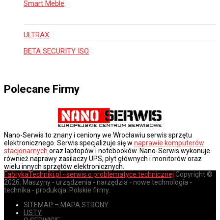
Smart Meble
ULTRAX
BETA SECURITY ISO
Polecane Firmy
Nano-Serwis to znany i ceniony we Wrocławiu serwis sprzętu
elektronicznego. Serwis specjalizuje się w
naprawie komputerów
stacjonarnych
oraz laptopów i notebooków. Nano-Serwis wykonuje
również naprawy zasilaczy UPS, plyt głównych i monitorów oraz
wielu innych sprzętów elektronicznych.
FabrykaTechniki.pl - serwis o problematyce technicznej
Copyright ©
2026. Maszyny - urządzenia - narzędzia - nowe technologia -
technika - produkcja. Polskie firmy.
SITEMAP – MAPA STRONY
LISTY