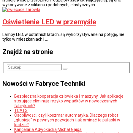
wykonywane z silikonu i podobnych, elastycznych …
Oświetlenie LED w przemyśle
Lampy LED, w ostatnich latach, są wykorzystywane na potęgę, nie
tylko w mieszkaniach i …
Znajdź na stronie
Nowości w Fabryce Techniki
Bezpieczna kooperacja człowieka i maszyny. Jak aplikacje
sterujące eliminują ryzyko wypadków w nowoczesnych
fabrykach?
TCATS
Osobliwości, czyli koszmar automatyka. Dlaczego robot
„głupieje” w pewnych pozycjach i jak ominąć te pułapki w
kodzie?
Kancelaria Adwokacka Michał Gajda