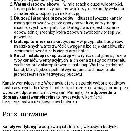
Warunki środowiskowe
– w miejscach o dużej wilgotności,
takich jak kuchnie czy baseny, warto wybrać kanały wykonane
z materiałów odpornych na korozję.
Długość i średnica przewodów
– dłuższe i węższe kanały
mogą generować większe opory powietrza, co wymaga
mocniejszych wentylatorów. Dlatego ważne jest dobranie
odpowiedniej średnicy, która zapewni swobodny przepływ
powietrza.
Izolacja termiczna i akustyczna
– w przypadku budynków
mieszkalnych warto zwrócić uwagę na izolację kanałów, aby
zminimalizować straty ciepła oraz hałas.
Koszt instalacji i eksploatacji
– na rynku dostępne są różne
typy kanałów wentylacyjnych, a ich cena zależy od materiału,
wielkości oraz skomplikowania instalacji. Warto więc dobrać
kanał, który będzie spełniał wymagania techniczne, ale
jednocześnie nie nadwyręży budżetu.
Kanały wentylacyjne z Wrocławia oferują szeroki wybór produktów
dostosowanych do różnych potrzeb, a także zapewniają pomoc przy
wyborze odpowiednich rozwiązań. Pamiętaj, że
odpowiednio
dobrany kanał wentylacyjny
to inwestycja w komfort i
bezpieczeństwo użytkowników budynku.
Podsumowanie
Kanały wentylacyjne
odgrywają istotną rolę w każdym budynku,