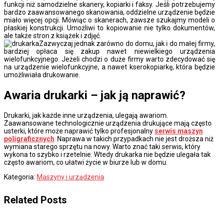
funkcji niż samodzielne skanery, kopiarki i faksy. Jeśli potrzebujemy
bardzo zaawansowanego skanowania, oddzielne urządzenie będzie
miało więcej opcji. Mówiąc o skanerach, zawsze szukajmy modeli o
płaskiej konstrukcji. Umożliwi to kopiowanie nie tylko dokumentów,
ale także stron z książek i zdjęć.
Zazwyczaj jednak zarówno do domu, jak i do małej firmy,
bardziej opłaca się zakup nawet niewielkiego urządzenia
wielofunkcyjnego. Jeżeli chodzi o duże firmy warto zdecydować się
na urządzenie wielofunkcyjne, a nawet kserokopiarkę, która będzie
umożliwiała drukowanie.
Awaria drukarki – jak ją naprawić?
Drukarki, jak każde inne urządzenia, ulegają awariom.
Zaawansowane technologicznie urządzenia drukujące mają często
usterki, które może naprawić tylko profesjonalny
serwis maszyn
poligraficznych
. Naprawa w takich przypadkach nie jest droższa niż
wymiana starego sprzętu na nowy. Warto znać taki serwis, który
wykona to szybko i rzetelnie. Wtedy drukarka nie będzie ulegała tak
często awariom, co ułatwi życie w biurze lub w domu.
Kategoria:
Maszyny i urządzenia
Related Posts