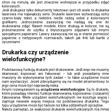
stron na minutę, ale jest znacznie wolniejsza w przypadku zdjęć
kolorowych.
Jeśli drukujesz tylko dokumenty tekstowe i jest ich wiele to drukarka
laserowa ma największy sens. Drukarki laserowe wytwarzają ostry
czarno-biały tekst, a niektóre nieźle radzą sobie z kolorowymi
grafikami. Jednocześnie zazwyczaj nie nadają się one do
drukowania zdjęć. Nawet modele, które drukują w kolorze, nie są
przeznaczone do użytku z błyszczącymi zdjęciami lub innymi
specjalnymi papierami. Lasery zazwyczaj nie są w stanie pomieścić
papierów o nietypowych rozmiarach, takich jak 4×6 lub kartki z
życzeniami.
Drukarka czy urządzenie
wielofunkcyjne?
Podstawową funkcją drukarki jest drukowanie. Jeśli więc nie musimy
skanować, kopiować ani faksować – lub jeśli posiadamy inne
maszyny do wykonywania tych zadań – to takie urządzenie może
nam wystarczyć. Jeżeli zdecydujemy się na model atramentowy to
jego cena może być naprawdę niska.
Innym rozwiązaniem są
urządzenia wielofunkcyjne
. Są to drukarki,
które posiadają również funkcje skanowania, kopiowania i (czasami)
faksowania. Wiele urządzeń wielofunkcyjnych nie kosztuje więcej i
zajmuje niewiele więcej miejsca niż podstawowa drukarka. Tego
typu urządzenie może być tańsze niż kilka oddzielnych sprzętów.
Należy pamiętać, że większość drukarek wielofunkcyjnych ma mniej