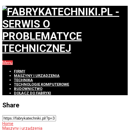
Menu
FIRMY
MASZYNY I URZĄDZENIA
TECHNIKA
TECHNOLOGIE KOMPUTEROWE
BUDOWNICTWO
DOŁĄCZ DO FABRYKI
Share
Home
Maszyny i urządzenia