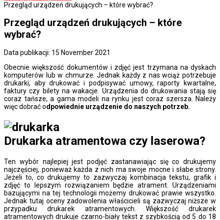
Przegląd urządzeń drukujących – które wybrać?
Przegląd urządzeń drukujących – które
wybrać?
Data publikacji: 15 November 2021
Obecnie większość dokumentów i zdjęć jest trzymana na dyskach
komputerów lub w chmurze. Jednak każdy z nas wciąż potrzebuje
drukarki, aby drukować i podpisywać umowy, raporty kwartalne,
faktury czy bilety na wakacje.
Urządzenia do drukowania stają się
coraz tańsze, a gama modeli na rynku jest coraz szersza. Należy
więc dobrać o
dpowiednie urządzenie do naszych potrzeb.
Drukarka atramentowa czy laserowa?
Ten wybór najlepiej jest podjęć zastanawiając się co drukujemy
najczęściej, ponieważ każda z nich ma swoje mocne i słabe strony.
Jeżeli to, co drukujemy to zazwyczaj kombinacja tekstu, grafik i
zdjęć to lepszym rozwiązaniem będzie atrament. Urządzeniami
bazującymi na tej technologii możemy drukować prawie wszystko.
Jednak tutaj oceny zadowolenia właścicieli są zazwyczaj niższe w
przypadku drukarek atramentowych. Większość drukarek
atramentowych drukuje czarno-biały tekst z szybkością od 5 do 18