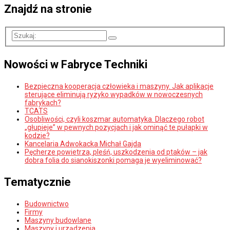
Znajdź na stronie
Nowości w Fabryce Techniki
Bezpieczna kooperacja człowieka i maszyny. Jak aplikacje
sterujące eliminują ryzyko wypadków w nowoczesnych
fabrykach?
TCATS
Osobliwości, czyli koszmar automatyka. Dlaczego robot
„głupieje” w pewnych pozycjach i jak ominąć te pułapki w
kodzie?
Kancelaria Adwokacka Michał Gajda
Pęcherze powietrza, pleśń, uszkodzenia od ptaków – jak
dobra folia do sianokiszonki pomaga je wyeliminować?
Tematycznie
Budownictwo
Firmy
Maszyny budowlane
Maszyny i urządzenia