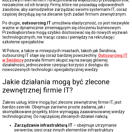
niezależnie od ich branży. Firmy, które nie posiadają odpowiednich
zasobów, aby samodzielnie zarządzać swoimi systemami IT, coraz
częściej decydują się na zlecanie tych zadań firmom zewnętrznym.
Po drugie,
outsourcing IT
umożliwia elastyczność, co jest niezwykle
ważne w dynamicznie zmieniającym się otoczeniu biznesowym.
Przedsiębiorstwa mogą szybko dostosować się do nowych wyzwań
technologicznych, nie tracąc czasu i pieniędzy na rekrutację i
szkolenie specjalistów.
W Polsce, a także w mniejszych miastach, takich jak Świdnica,
outsourcing IT staje się coraz bardziej powszechny.
Outsourcing IT
w Świdnicy
pozwala firmom skupić się na swojej głównej
działalności, jednocześnie czerpiąc korzyści z dostępu do
nowoczesnych technologii i specjalistycznej wiedzy.
Jakie działania mogą być zlecone
zewnętrznej firmie IT?
Zakres usług, które mogą być zlecone zewnętrznej firmie IT, jest
bardzo szeroki. Obejmuje zarówno proste zadania, jak i
skomplikowane projekty, które wymagają zaawansowanej wiedzy
technologicznej. Do najczęściej zlecanych działań należą:
Zarządzanie infrastrukturą IT
– obejmuje utrzymanie
serwerów, sieci oraz innych elementów infrastruktury