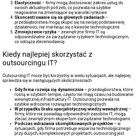
Elastyczność
– firmy mogą dostosować zakres usług do
swoich aktualnych potrzeb, co pozwala na szybkie
reagowanie na zmieniające się warunki rynkowe.
Skoncentrowanie się na głównych zadaniach
–
przedsiębiorstwa mogą skupić się na swojej podstawowej
działalności, nie martwiąc się o kwestie technologiczne.
Zmniejszenie ryzyka
– zewnętrzne firmy IT są
odpowiedzialne za zarządzanie ryzykiem technologicznym,
co odciąża zleceniodawcę.
Kiedy najlepiej skorzystać z
outsourcingu IT?
Outsourcing IT może być korzystny w wielu sytuacjach, ale najlepiej
sprawdza się w następujących okolicznościach:
Gdy firma rozwija się dynamicznie
– przedsiębiorstwa, które
rosną w szybkim tempie, często nie mają czasu na budowanie
wewnętrznej infrastruktury IT. Outsourcing pozwala na
szybkie wdrożenie rozwiązań technologicznych.
W przypadku braku specjalistycznej wiedzy wewnętrznej
–
firmy, które nie posiadają odpowiednich zasobów IT, mogą
zlecać zewnętrznym ekspertom zarządzanie technologiami.
Podczas wdrażania skomplikowanych projektów
– w
sytuacjach, gdy firma potrzebuje wsparcia technologicznego
przy dużych, kompleksowych projektach, outsourcing jest