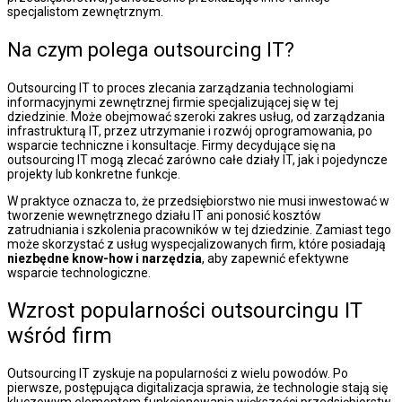
specjalistom zewnętrznym.
Na czym polega outsourcing IT?
Outsourcing IT to proces zlecania zarządzania technologiami
informacyjnymi zewnętrznej firmie specjalizującej się w tej
dziedzinie. Może obejmować szeroki zakres usług, od zarządzania
infrastrukturą IT, przez utrzymanie i rozwój oprogramowania, po
wsparcie techniczne i konsultacje. Firmy decydujące się na
outsourcing IT mogą zlecać zarówno całe działy IT, jak i pojedyncze
projekty lub konkretne funkcje.
W praktyce oznacza to, że przedsiębiorstwo nie musi inwestować w
tworzenie wewnętrznego działu IT ani ponosić kosztów
zatrudniania i szkolenia pracowników w tej dziedzinie. Zamiast tego
może skorzystać z usług wyspecjalizowanych firm, które posiadają
niezbędne know-how i narzędzia
, aby zapewnić efektywne
wsparcie technologiczne.
Wzrost popularności outsourcingu IT
wśród firm
Outsourcing IT zyskuje na popularności z wielu powodów. Po
pierwsze, postępująca digitalizacja sprawia, że technologie stają się
kluczowym elementem funkcjonowania większości przedsiębiorstw,