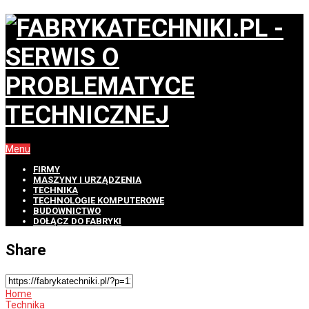
Menu
FIRMY
MASZYNY I URZĄDZENIA
TECHNIKA
TECHNOLOGIE KOMPUTEROWE
BUDOWNICTWO
DOŁĄCZ DO FABRYKI
Share
Home
Technika