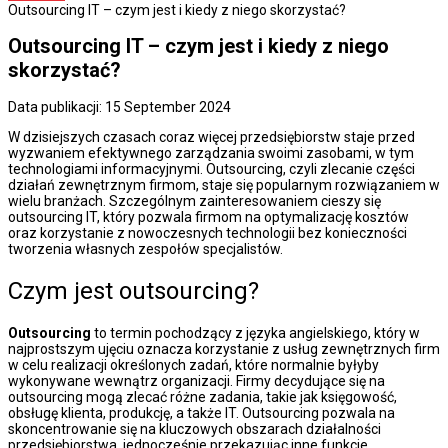
Outsourcing IT – czym jest i kiedy z niego skorzystać?
Outsourcing IT – czym jest i kiedy z niego
skorzystać?
Data publikacji: 15 September 2024
W dzisiejszych czasach coraz więcej przedsiębiorstw staje przed
wyzwaniem efektywnego zarządzania swoimi zasobami, w tym
technologiami informacyjnymi. Outsourcing, czyli zlecanie części
działań zewnętrznym firmom, staje się popularnym rozwiązaniem w
wielu branżach. Szczególnym zainteresowaniem cieszy się
outsourcing IT, który pozwala firmom na optymalizację kosztów
oraz korzystanie z nowoczesnych technologii bez konieczności
tworzenia własnych zespołów specjalistów.
Czym jest outsourcing?
Outsourcing
to termin pochodzący z języka angielskiego, który w
najprostszym ujęciu oznacza korzystanie z usług zewnętrznych firm
w celu realizacji określonych zadań, które normalnie byłyby
wykonywane wewnątrz organizacji. Firmy decydujące się na
outsourcing mogą zlecać różne zadania, takie jak księgowość,
obsługę klienta, produkcję, a także IT. Outsourcing pozwala na
skoncentrowanie się na kluczowych obszarach działalności
przedsiębiorstwa, jednocześnie przekazując inne funkcje