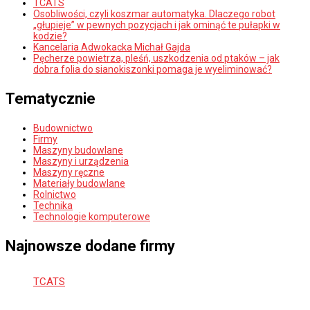
TCATS
Osobliwości, czyli koszmar automatyka. Dlaczego robot
„głupieje” w pewnych pozycjach i jak ominąć te pułapki w
kodzie?
Kancelaria Adwokacka Michał Gajda
Pęcherze powietrza, pleśń, uszkodzenia od ptaków – jak
dobra folia do sianokiszonki pomaga je wyeliminować?
Tematycznie
Budownictwo
Firmy
Maszyny budowlane
Maszyny i urządzenia
Maszyny ręczne
Materiały budowlane
Rolnictwo
Technika
Technologie komputerowe
Najnowsze dodane firmy
TCATS