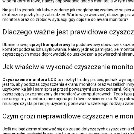
w pełni komfortowe, należy odpowiednio dbać o monitor, a w tym równ
Nie jest to jednak tak łatwe zadanie jak mogłoby się wydawać na pi
skutecznie pozbyć się zabrudzeń. Warto więc wiedzieć, dlaczego pr
monitora oraz co zrobić w sytuacji, gdy dojdzie do awarii monitora?
Dlaczego ważne jest prawidłowe czyszc
Dbanie o swój
sprzęt komputerowy
to podstawowy obowiązek każdego
komfort podczas ich użytkowania. Należy jednak pamiętać, że monit
czyszczących może doprowadzić do uszkodzenia powierzchni ekranu
Jak właściwie wykonać czyszczenie monito
Czyszczenie monitora LCD
to niezbyt trudny proces, jednak wymag
jest to, aby podczas czyszczenia ekranu monitora oraz wszelkich in
użytkownika jak i sam sprzęt przed poważnymi uszkodzeniami. Kole
czyszczący przeznaczony do monitorów komputerowych. Tego typu pre
nie umyjemy monitora i niezbędna jest również ściereczka. W tej roli n
musi być czysta przed jej użyciem, ponieważ wszelkiego rodzaju za
Czym grozi nieprawidłowe czyszczenie mon
Jeśli nie będziemy stosować się do zasad dotyczących czyszczenia 
powierzchni wyświetlacza
czy to przez jego zarysowanie, czy też róż