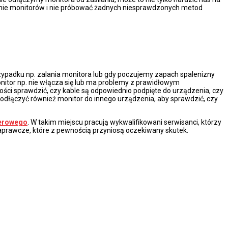
czenie monitorów i nie próbować żadnych niesprawdzonych metod
rzypadku np. zalania monitora lub gdy poczujemy zapach spalenizny
monitor np. nie włącza się lub ma problemy z prawidłowym
ości sprawdzić, czy kable są odpowiednio podpięte do urządzenia, czy
podłączyć również monitor do innego urządzenia, aby sprawdzić, czy
terowego
. W takim miejscu pracują wykwalifikowani serwisanci, którzy
naprawcze, które z pewnością przyniosą oczekiwany skutek.