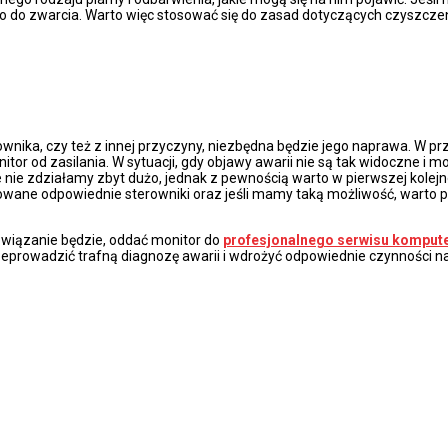
szło do zwarcia. Warto więc stosować się do zasad dotyczących czysz
ownika, czy też z innej przyczyny, niezbędna będzie jego naprawa. W p
tor od zasilania. W sytuacji, gdy objawy awarii nie są tak widoczne i 
 nie zdziałamy zbyt dużo, jednak z pewnością warto w pierwszej kolejn
alowane odpowiednie sterowniki oraz jeśli mamy taką możliwość, warto 
związanie będzie, oddać monitor do
profesjonalnego serwisu kompu
zeprowadzić trafną diagnozę awarii i wdrożyć odpowiednie czynności 