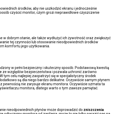
owiednich środków, aby nie uszkodzić ekranu i jednocześnie
sposób czyścić monitor, czym grozi nieprawidłowe czyszczenie
e w dobrym stanie, ale także wydłużyć ich żywotność oraz zwiększyć
wanie tej czynności lub stosowanie nieodpowiednich środków
em komfortu jego użytkowania.
wadzony w pełni bezpieczny i skuteczny sposób. Podstawową kwestią
znie ze względów bezpieczeństwa i pozwala uchronić zarówno
 W tym celu najlepiej zaopatrzyć się w specjalistyczny środek
 dodatkowo są dla niego bardzo delikatne. Oczywiście samym płynem
a i z pewnością nie zarysuje ekranu monitora. Oczywiście szmata ta
wyświetlaczu monitora, dlatego warto o tym zawsze pamiętać.
owanie nieodpowiednich płynów może doprowadzić do
zniszczenia
nie odłączymy monitora od zasilania, może to nie tylko narazić nas na