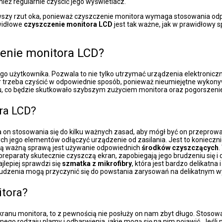
ież regularnie czyścić jego wyświetlacz.
erwszy rzut oka, ponieważ czyszczenie monitora wymaga stosowania odp
awidłowe
czyszczenie monitora LCD
jest tak ważne, jak w prawidłowy 
zenie monitora LCD?
 użytkownika. Pozwala to nie tylko utrzymać urządzenia elektroniczn
or trzeba czyścić w odpowiednie sposób, ponieważ nieumiejętne wykony
, co będzie skutkowało szybszym zużyciem monitora oraz pogorszeni
ra LCD?
a on stosowania się do kilku ważnych zasad, aby mógł być on przepro
nych jego elementów odłączyć urządzenie od zasilania. Jest to koniec
jną ważną sprawą jest używanie odpowiednich
środków czyszczących
.
paraty skutecznie czyszczą ekran, zapobiegają jego brudzeniu się i
ajlepiej sprawdzi się
szmatka z mikrofibry
, która jest bardzo delikatn
brudzenia mogą przyczynić się do powstania zarysowań na delikatnym 
itora?
ekranu monitora, to z pewnością nie posłuży on nam zbyt długo. Stos
nego rodzaju plamy i odbarwienia, jakie mogą się na nim pojawić. Jeśli 