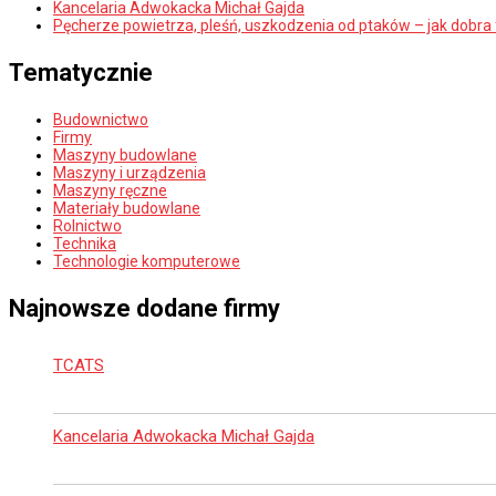
Kancelaria Adwokacka Michał Gajda
Pęcherze powietrza, pleśń, uszkodzenia od ptaków – jak dobra
Tematycznie
Budownictwo
Firmy
Maszyny budowlane
Maszyny i urządzenia
Maszyny ręczne
Materiały budowlane
Rolnictwo
Technika
Technologie komputerowe
Najnowsze dodane firmy
TCATS
Kancelaria Adwokacka Michał Gajda