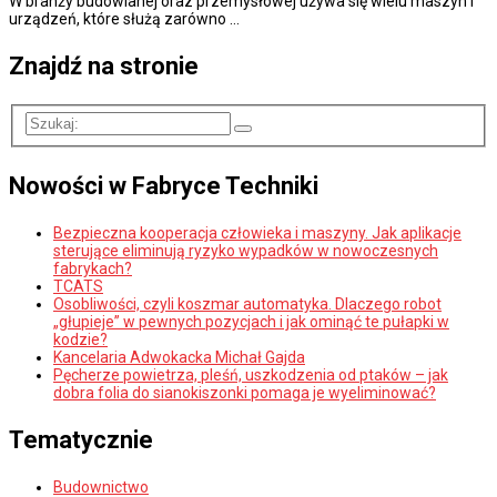
W branży budowlanej oraz przemysłowej używa się wielu maszyn i
urządzeń, które służą zarówno …
Znajdź na stronie
Nowości w Fabryce Techniki
Bezpieczna kooperacja człowieka i maszyny. Jak aplikacje
sterujące eliminują ryzyko wypadków w nowoczesnych
fabrykach?
TCATS
Osobliwości, czyli koszmar automatyka. Dlaczego robot
„głupieje” w pewnych pozycjach i jak ominąć te pułapki w
kodzie?
Kancelaria Adwokacka Michał Gajda
Pęcherze powietrza, pleśń, uszkodzenia od ptaków – jak
dobra folia do sianokiszonki pomaga je wyeliminować?
Tematycznie
Budownictwo