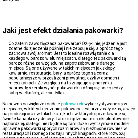
Jaki jest efekt działania pakowarki?
Co zatem zawdzięczasz pakowarce? Dzięki niej jedzenie jest
zdatne do zjedzenia później i nie zepsuje się, a oprócz tego
zachowa swój aromat. Jest to idealne rozwiązanie dla
każdego w bardzo wielu miejscach, dlatego też pakowarki są
bardzo różne ze względu na zapotrzebowanie danego
miejsca. Są one używane w takich miejscach jak sklepy,
kawiarnie, restauracje, bary, a oprócz tego są coraz
popularniejsze w przestrzeni prywatnej, czyli w domach i
mieszkaniach. Ze względu na to znajduje się na rynku
naprawdę szeroki wybór pakowarek i różnią się one między
sobą wielkością, ale nie tylko.
Na pewno największe modele
pakowarek
wykorzystywane są w
miejscach, w których jedzenie pakowane jest przez cały czas, a więc
na produkcji oraz w takich kafejkach, w których sprzedawane są
świeże kanapki czy desery. Tam urządzenia te są eksploatowane
najbardziej, dlatego niezbędne są tam duże i wytrzymałe modele.
Sprawne pakowarki sporych rozmiarów są niezbędne również w
restauracjach i różnego rodzaju innych knajpach, które rozwożą