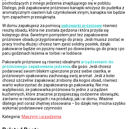
pochodzących z innego jedzenia znajdującego się w pobliżu.
Dlatego, jeśli zapakowane próżniowo kanapki włożysz do pudełka z
aromatycznym ciastem lub czymkolwiek innym, kanapka nie będzie
tym zapachem przesiąknięta.
W domu zapakujesz za pomocą
pakowarki próżniowe
również
resztę obiadu, która nie została zjedzona i która przyda się
kolejnego dnia. Świetnym pomysłem jest też zapakowanie
próżniowe obiadu przygotowanego do pracy. Jeśli musisz zostać w
pracy trochę dłużej i chcesz tam zjeść solidny posiłek, dzięki
pakowarce będzie on pyszny nawet po dowiezieniu go do pracy i po
paru godzinach leżenia w torbie i w lodówce.
Pakowarki próżniowe są również idealnymi
urządzeniami do
próżniowego
zapakowania jedzenia
dla gości. Jeśli chcesz
podarować swoim bliskim upieczone przez siebie ciastka, w
próżniowym opakowaniu zachowają swój aromat. Jeśli z kolei
chcesz szczelnie zapakować zrobiony dla kogoś obiad, również
warto wykorzystać do zapakowania go pakowarkę. Nie ma
wątpliwości, że pakowarka próżniowa to jedno z urządzeń
kuchennych, które znacznie przyspieszają codzienne obowiązki,
zarówno w restauracjach i na produkcji, jak i w domu. Właśnie
dlatego jest coraz chętniej stosowana – bo dzięki niej można szybko
wykonać podstawowe czynności.
Kategoria:
Maszyny i urządzenia