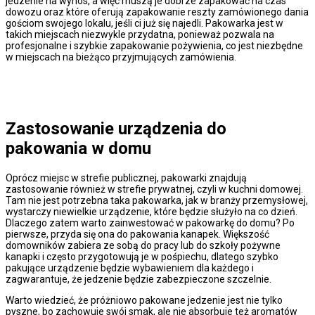
jedzenie na wynos, a więc muszą je dobrze zapakować na czas
dowozu oraz które oferują zapakowanie reszty zamówionego dania
gościom swojego lokalu, jeśli ci już się najedli. Pakowarka jest w
takich miejscach niezwykle przydatna, ponieważ pozwala na
profesjonalne i szybkie zapakowanie pożywienia, co jest niezbędne
w miejscach na bieżąco przyjmujących zamówienia.
Zastosowanie urządzenia do
pakowania w domu
Oprócz miejsc w strefie publicznej, pakowarki znajdują
zastosowanie również w strefie prywatnej, czyli w kuchni domowej.
Tam nie jest potrzebna taka pakowarka, jak w branży przemysłowej,
wystarczy niewielkie urządzenie, które będzie służyło na co dzień.
Dlaczego zatem warto zainwestować w pakowarkę do domu? Po
pierwsze, przyda się ona do pakowania kanapek. Większość
domowników zabiera ze sobą do pracy lub do szkoły pożywne
kanapki i często przygotowują je w pośpiechu, dlatego szybko
pakujące urządzenie będzie wybawieniem dla każdego i
zagwarantuje, że jedzenie będzie zabezpieczone szczelnie.
Warto wiedzieć, że próżniowo pakowane jedzenie jest nie tylko
pyszne, bo zachowuje swój smak, ale nie absorbuje też aromatów