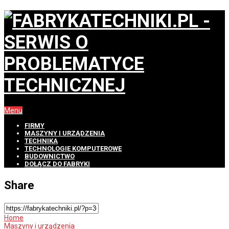
Menu
FIRMY
MASZYNY I URZĄDZENIA
TECHNIKA
TECHNOLOGIE KOMPUTEROWE
BUDOWNICTWO
DOŁĄCZ DO FABRYKI
Share
Home
Maszyny i urządzenia