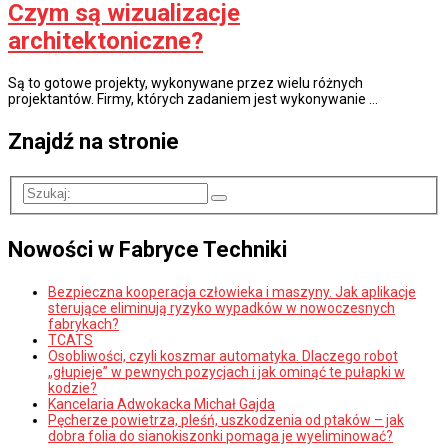
Czym są wizualizacje
architektoniczne?
Są to gotowe projekty, wykonywane przez wielu różnych
projektantów. Firmy, których zadaniem jest wykonywanie …
Znajdź na stronie
Nowości w Fabryce Techniki
Bezpieczna kooperacja człowieka i maszyny. Jak aplikacje
sterujące eliminują ryzyko wypadków w nowoczesnych
fabrykach?
TCATS
Osobliwości, czyli koszmar automatyka. Dlaczego robot
„głupieje” w pewnych pozycjach i jak ominąć te pułapki w
kodzie?
Kancelaria Adwokacka Michał Gajda
Pęcherze powietrza, pleśń, uszkodzenia od ptaków – jak
dobra folia do sianokiszonki pomaga je wyeliminować?