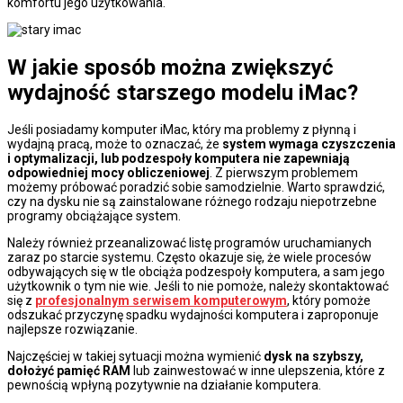
komfortu jego użytkowania.
W jakie sposób można zwiększyć
wydajność starszego modelu iMac?
Jeśli posiadamy komputer iMac, który ma problemy z płynną i
wydajną pracą, może to oznaczać, że
system wymaga czyszczenia
i optymalizacji, lub
podzespoły komputera nie zapewniają
odpowiedniej mocy obliczeniowej
. Z pierwszym problemem
możemy próbować poradzić sobie samodzielnie. Warto sprawdzić,
czy na dysku nie są zainstalowane różnego rodzaju niepotrzebne
programy obciążające system.
Należy również przeanalizować listę programów uruchamianych
zaraz po starcie systemu. Często okazuje się, że wiele procesów
odbywających się w tle obciąża podzespoły komputera, a sam jego
użytkownik o tym nie wie. Jeśli to nie pomoże, należy skontaktować
się z
profesjonalnym serwisem komputerowym
, który pomoże
odszukać przyczynę spadku wydajności komputera i zaproponuje
najlepsze rozwiązanie.
Najczęściej w takiej sytuacji można wymienić
dysk na szybszy,
dołożyć pamięć RAM
lub zainwestować w inne ulepszenia, które z
pewnością wpłyną pozytywnie na działanie komputera.