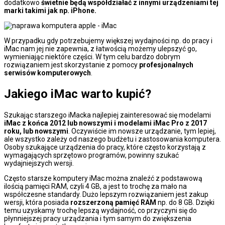
dodatkowo
świetnie będą współdziałać z innymi urządzeniami tej
marki takimi jak np. iPhone.
W przypadku gdy potrzebujemy większej wydajności np. do pracy i
iMac nam jej nie zapewnia, z łatwością możemy ulepszyć go,
wymieniając niektóre części. W tym celu bardzo dobrym
rozwiązaniem jest skorzystanie z pomocy
profesjonalnych
serwisów komputerowych
.
Jakiego iMac warto kupić?
Szukając starszego iMacka najlepiej zainteresować się modelami
iMac z końca 2012 lub nowszymi i modelami iMac Pro z 2017
roku, lub nowszymi
. Oczywiście im nowsze urządzanie, tym lepiej,
ale wszystko zależy od naszego budżetu i zastosowania komputera.
Osoby szukające urządzenia do pracy, które często korzystają z
wymagających sprzętowo programów, powinny szukać
wydajniejszych wersji.
Często starsze komputery iMac można znaleźć z podstawową
ilością pamięci RAM, czyli 4 GB, a jest to trochę za mało na
współczesne standardy. Dużo lepszym rozwiązaniem jest zakup
wersji, która posiada
rozszerzoną pamięć RAM
np. do 8 GB. Dzięki
temu uzyskamy trochę lepszą wydajność, co przyczyni się do
płynniejszej pracy urządzania i tym samym do zwiększenia