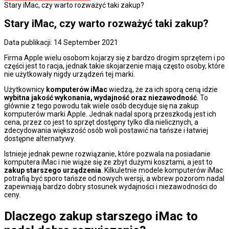
Stary iMac, czy warto rozważyć taki zakup?
Stary iMac, czy warto rozważyć taki zakup?
Data publikacji: 14 September 2021
Firma Apple wielu osobom kojarzy się z bardzo drogim sprzętem i po
części jest to racja, jednak takie skojarzenie mają często osoby, które
nie użytkowały nigdy urządzeń tej marki.
Użytkownicy
komputerów iMac
wiedzą, że za ich sporą ceną idzie
wybitna jakość wykonania, wydajność oraz niezawodność
. To
głównie z tego powodu tak wiele osób decyduje się na zakup
komputerów marki Apple. Jednak nadal sporą przeszkodą jest ich
cena, przez co jest to sprzęt dostępny tylko dla nielicznych, a
zdecydowania większość osób woli postawić na tańsze i łatwiej
dostępne alternatywy.
Istnieje jednak pewne rozwiązanie, które pozwala na posiadanie
komputera iMac i nie wiąże się ze zbyt dużymi kosztami, a jest to
zakup starszego urządzenia
. Kilkuletnie modele komputerów iMac
potrafią być sporo tańsze od nowych wersji, a wbrew pozorom nadal
zapewniają bardzo dobry stosunek wydajności i niezawodności do
ceny.
Dlaczego zakup starszego iMac to