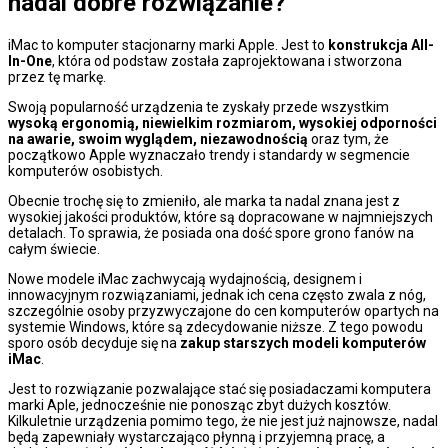
nadal dobre rozwiązanie?
iMac to komputer stacjonarny marki Apple. Jest to
konstrukcja All-
In-One
, która od podstaw została zaprojektowana i stworzona
przez tę markę.
Swoją popularność urządzenia te zyskały przede wszystkim
wysoką ergonomią, niewielkim rozmiarom, wysokiej odporności
na awarie, swoim wyglądem, niezawodnością
oraz tym, że
początkowo Apple wyznaczało trendy i standardy w segmencie
komputerów osobistych.
Obecnie trochę się to zmieniło, ale marka ta nadal znana jest z
wysokiej jakości produktów, które są dopracowane w najmniejszych
detalach. To sprawia, że posiada ona dość spore grono fanów na
całym świecie.
Nowe modele iMac zachwycają wydajnością, designem i
innowacyjnym rozwiązaniami, jednak ich cena często zwala z nóg,
szczególnie osoby przyzwyczajone do cen komputerów opartych na
systemie Windows, które są zdecydowanie niższe. Z tego powodu
sporo osób decyduje się na
zakup starszych modeli komputerów
iMac
.
Jest to rozwiązanie pozwalające stać się posiadaczami komputera
marki Aple, jednocześnie nie ponosząc zbyt dużych kosztów.
Kilkuletnie urządzenia pomimo tego, że nie jest już najnowsze, nadal
będą zapewniały wystarczająco płynną i przyjemną pracę, a