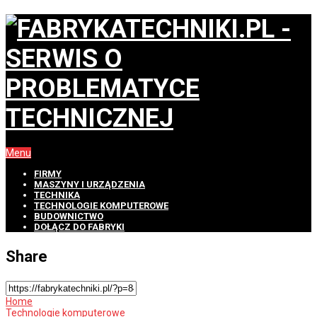
Menu
FIRMY
MASZYNY I URZĄDZENIA
TECHNIKA
TECHNOLOGIE KOMPUTEROWE
BUDOWNICTWO
DOŁĄCZ DO FABRYKI
Share
Home
Technologie komputerowe