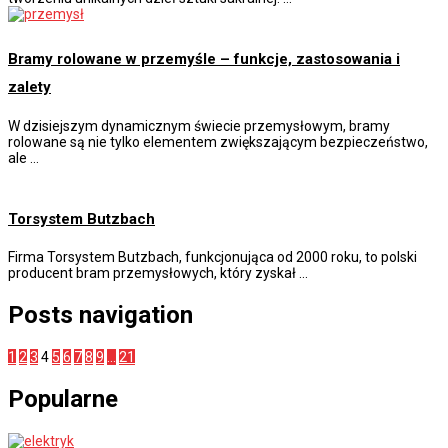
Bramy rolowane w przemyśle – funkcje, zastosowania i
zalety
W dzisiejszym dynamicznym świecie przemysłowym, bramy
rolowane są nie tylko elementem zwiększającym bezpieczeństwo,
ale …
Torsystem Butzbach
Firma Torsystem Butzbach, funkcjonująca od 2000 roku, to polski
producent bram przemysłowych, który zyskał …
Posts navigation
1
2
3
4
5
6
7
8
9
…
21
Popularne