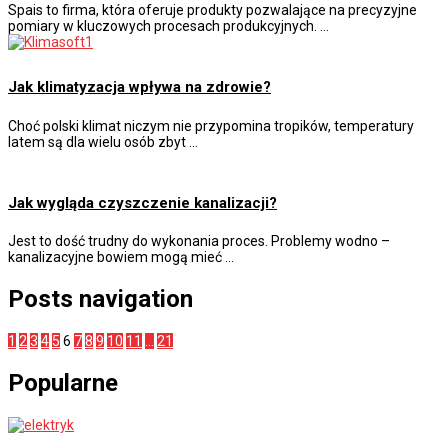
Spais to firma, która oferuje produkty pozwalające na precyzyjne
pomiary w kluczowych procesach produkcyjnych. …
Jak klimatyzacja wpływa na zdrowie?
Choć polski klimat niczym nie przypomina tropików, temperatury
latem są dla wielu osób zbyt …
Jak wygląda czyszczenie kanalizacji?
Jest to dość trudny do wykonania proces. Problemy wodno –
kanalizacyjne bowiem mogą mieć …
Posts navigation
1
2
3
4
5
6
7
8
9
10
11
…
21
Popularne