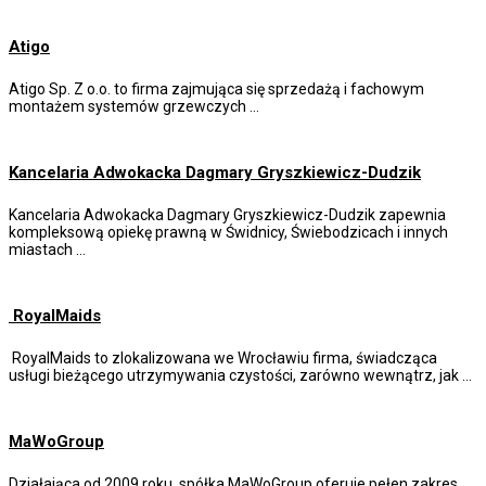
Atigo
Atigo Sp. Z o.o. to firma zajmująca się sprzedażą i fachowym
montażem systemów grzewczych …
Kancelaria Adwokacka Dagmary Gryszkiewicz-Dudzik
Kancelaria Adwokacka Dagmary Gryszkiewicz-Dudzik zapewnia
kompleksową opiekę prawną w Świdnicy, Świebodzicach i innych
miastach …
RoyalMaids
RoyalMaids to zlokalizowana we Wrocławiu firma, świadcząca
usługi bieżącego utrzymywania czystości, zarówno wewnątrz, jak …
MaWoGroup
Działająca od 2009 roku, spółka MaWoGroup oferuje pełen zakres