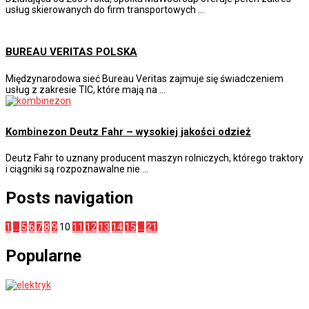
usług skierowanych do firm transportowych …
BUREAU VERITAS POLSKA
Międzynarodowa sieć Bureau Veritas zajmuje się świadczeniem
usług z zakresie TIC, które mają na …
Kombinezon Deutz Fahr – wysokiej jakości odzież
Deutz Fahr to uznany producent maszyn rolniczych, którego traktory
i ciągniki są rozpoznawalne nie …
Posts navigation
1
…
5
6
7
8
9
10
11
12
13
14
15
…
21
Popularne